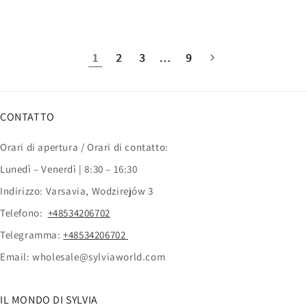
1
2
3
…
9
CONTATTO
Orari di apertura / Orari di contatto:
Lunedì – Venerdì | 8:30 – 16:30
Indirizzo: Varsavia, Wodzirejów 3
Telefono:
+48534206702
Telegramma:
+48534206702
Email: wholesale@sylviaworld.com
IL MONDO DI SYLVIA